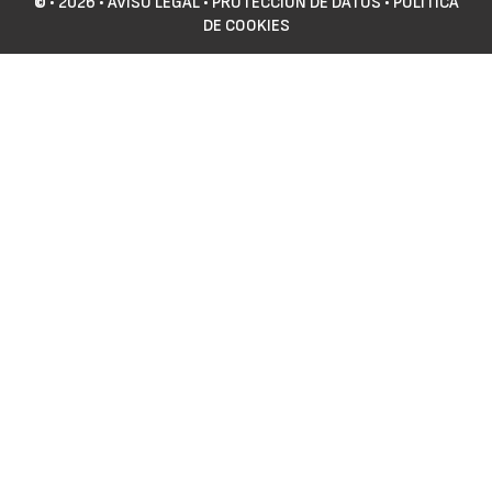
©
• 2026 •
AVISO LEGAL
•
PROTECCIÓN DE DATOS
•
POLÍTICA
DE COOKIES